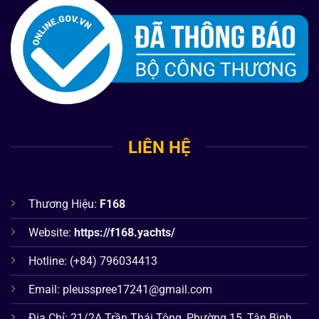
LIÊN HỆ
Thương Hiệu:
F168
Website:
https://f168.yachts/
Hotline: (+84) 796034413
Email:
pleusspree17241@gmail.com
Địa Chỉ: 21/2A Trần Thái Tông, Phường 15, Tân Bình,