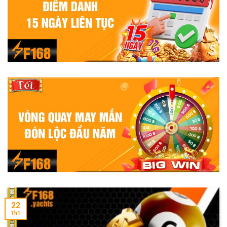
22
Th1