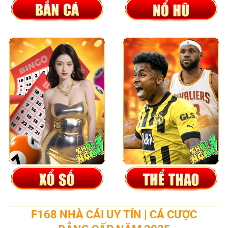
F168 NHÀ CÁI UY TÍN | CÁ CƯỢC