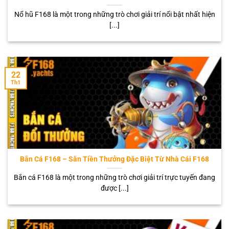
Nổ hũ F168 là một trong những trò chơi giải trí nổi bật nhất hiện
[...]
22
Th1
Bắn Cá F168 – Săn Tiền Thưởng Đặc Biệt Từ Nhà Cái F168
Bắn cá F168 là một trong những trò chơi giải trí trực tuyến đang
được [...]