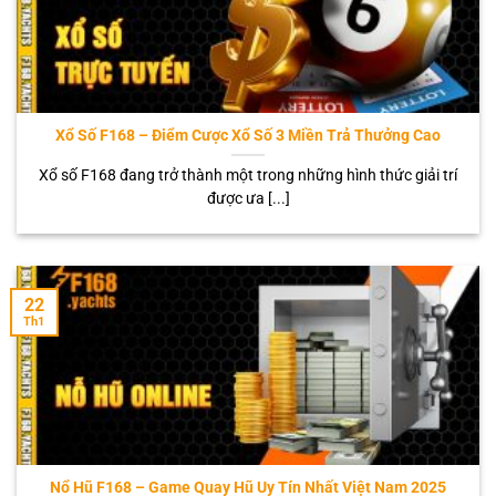
Xổ Số F168 – Điểm Cược Xổ Số 3 Miền Trả Thưởng Cao
Xổ số F168 đang trở thành một trong những hình thức giải trí
được ưa [...]
22
Th1
Nổ Hũ F168 – Game Quay Hũ Uy Tín Nhất Việt Nam 2025