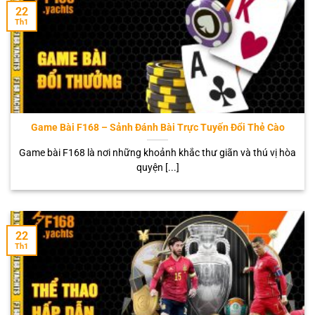
22
Th1
Game Bài F168 – Sảnh Đánh Bài Trực Tuyến Đổi Thẻ Cào
Game bài F168 là nơi những khoảnh khắc thư giãn và thú vị hòa
quyện [...]
22
Th1