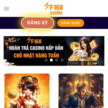
Chuyển
đến
nội
dung
ĐĂNG KÝ
ĐĂNG NHẬP