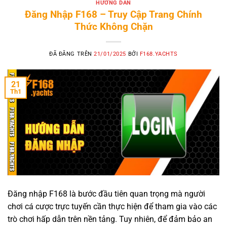
HƯỚNG DẪN
Đăng Nhập F168 – Truy Cập Trang Chính
Thức Không Chặn
ĐÃ ĐĂNG TRÊN
21/01/2025
BỞI
F168.YACHTS
21
Th1
Đăng nhập F168 là bước đầu tiên quan trọng mà người
chơi cá cược trực tuyến cần thực hiện để tham gia vào các
trò chơi hấp dẫn trên nền tảng. Tuy nhiên, để đảm bảo an