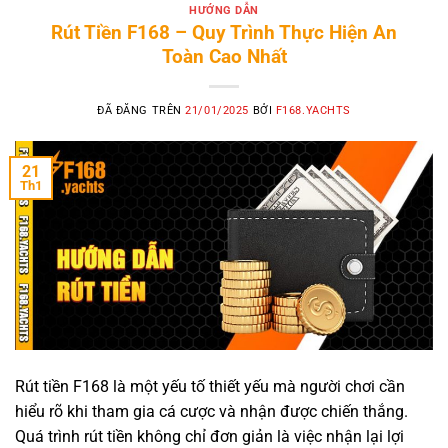
HƯỚNG DẪN
Rút Tiền F168 – Quy Trình Thực Hiện An
Toàn Cao Nhất
ĐÃ ĐĂNG TRÊN
21/01/2025
BỞI
F168.YACHTS
21
Th1
Rút tiền F168 là một yếu tố thiết yếu mà người chơi cần
hiểu rõ khi tham gia cá cược và nhận được chiến thắng.
Quá trình rút tiền không chỉ đơn giản là việc nhận lại lợi