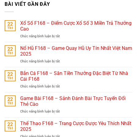
BÀI VIẾT GẦN ĐÂY
Xổ Số F168 – Điểm Cược Xổ Số 3 Miền Trả Thưởng
22
Th1
Cao
ở
Chức năng bình luận bị tắt
Xổ
Số
Nổ Hũ F168 – Game Quay Hũ Uy Tín Nhất Việt Nam
22
F168
Th1
2025
–
ở
Chức năng bình luận bị tắt
Điểm
Nổ
Cược
Hũ
Bắn Cá F168 – Săn Tiền Thưởng Đặc Biệt Từ Nhà
Xổ
22
F168
Số
Th1
Cái F168
–
3
ở
Chức năng bình luận bị tắt
Game
Miền
Bắn
Quay
Trả
Cá
Game Bài F168 – Sảnh Đánh Bài Trực Tuyến Đổi
Hũ
22
Thưởng
F168
Uy
Th1
Thẻ Cào
Cao
–
Tín
ở
Chức năng bình luận bị tắt
Săn
Nhất
Game
Tiền
Việt
Bài
Thể Thao F168 – Trang Cược Được Yêu Thích Nhất
Thưởng
22
Nam
F168
Đặc
Th1
2025
2025
–
Biệt
ở
Chức năng bình luận bị tắt