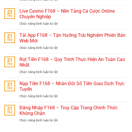
Sảnh
Từ
Thể
Đánh
Nhà
Thao
Live Casino F168 – Nền Tảng Cá Cược Online
Bài
22
Cái
F168
Trực
Th1
Chuyên Nghiệp
F168
–
Tuyến
ở
Chức năng bình luận bị tắt
Trang
Đổi
Live
Cược
Thẻ
Casino
Tải App F168 – Tận Hưởng Trải Nghiệm Phiên Bản
Được
21
Cào
F168
Yêu
Th1
Web Mới
–
Thích
ở
Chức năng bình luận bị tắt
Nền
Nhất
Tải
Tảng
2025
App
Rút Tiền F168 – Quy Trình Thực Hiện An Toàn Cao
Cá
21
F168
Cược
Th1
Nhất
–
Online
ở
Chức năng bình luận bị tắt
Tận
Chuyên
Rút
Hưởng
Nghiệp
Tiền
Nạp Tiền F168 – Nhân Đôi Số Tiền Giao Dịch Trực
Trải
21
F168
Nghiệm
Th1
Tuyến
–
Phiên
ở
Chức năng bình luận bị tắt
Quy
Bản
Nạp
Trình
Web
Tiền
Đăng Nhập F168 – Truy Cập Trang Chính Thức
Thực
21
Mới
F168
Hiện
Th1
Không Chặn
–
An
ở
Chức năng bình luận bị tắt
Nhân
Toàn
Đăng
Đôi
Cao
Nhập
Số
Nhất