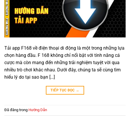
Tải app F168 về điện thoại di động là một trong những lựa
chọn hàng đầu. F 168 không chỉ nổi bật với tính năng cá
cược mà còn mang đến những trải nghiệm tuyệt vời qua
nhiều trò chơi khác nhau. Dưới đây, chúng ta sẽ cùng tìm
hiểu lý do tại sao bạn […]
TIẾP TỤC ĐỌC
→
Đã đăng trong
Hướng Dẫn