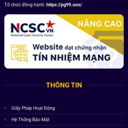
Tổ chức đồng hành:
https://pg99.ooo/
THÔNG TIN
Giấy Phép Hoạt Động
Hệ Thống Bảo Mật