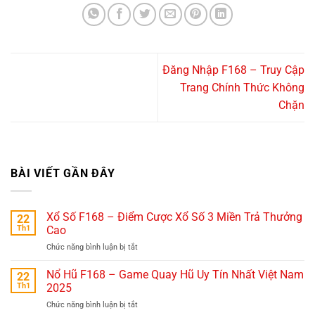
Đăng Nhập F168 – Truy Cập
Trang Chính Thức Không
Chặn
BÀI VIẾT GẦN ĐÂY
Xổ Số F168 – Điểm Cược Xổ Số 3 Miền Trả Thưởng
22
Th1
Cao
ở
Chức năng bình luận bị tắt
Xổ
Số
Nổ Hũ F168 – Game Quay Hũ Uy Tín Nhất Việt Nam
22
F168
Th1
2025
–
ở
Chức năng bình luận bị tắt
Điểm