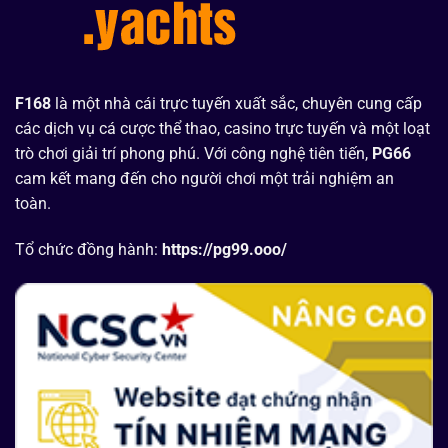
F168
là một nhà cái trực tuyến xuất sắc, chuyên cung cấp
các dịch vụ cá cược thể thao, casino trực tuyến và một loạt
trò chơi giải trí phong phú. Với công nghệ tiên tiến,
PG66
cam kết mang đến cho người chơi một trải nghiệm an
toàn.
Tổ chức đồng hành:
https://pg99.ooo/