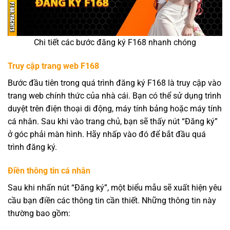
Chi tiết các bước đăng ký F168 nhanh chóng
Truy cập trang web F168
Bước đầu tiên trong quá trình đăng ký F168 là truy cập vào
trang web chính thức của nhà cái. Bạn có thể sử dụng trình
duyệt trên điện thoại di động, máy tính bảng hoặc máy tính
cá nhân. Sau khi vào trang chủ, bạn sẽ thấy nút “Đăng ký”
ở góc phải màn hình. Hãy nhấp vào đó để bắt đầu quá
trình đăng ký.
Điền thông tin cá nhân
Sau khi nhấn nút “Đăng ký”, một biểu mẫu sẽ xuất hiện yêu
cầu bạn điền các thông tin cần thiết. Những thông tin này
thường bao gồm: