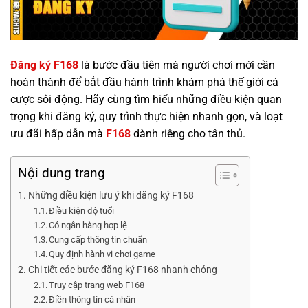
Đăng ký F168
là bước đầu tiên mà người chơi mới cần
hoàn thành để bắt đầu hành trình khám phá thế giới cá
cược sôi động. Hãy cùng tìm hiểu những điều kiện quan
trọng khi đăng ký, quy trình thực hiện nhanh gọn, và loạt
ưu đãi hấp dẫn mà
F168
dành riêng cho tân thủ.
Nội dung trang
Những điều kiện lưu ý khi đăng ký F168
Điều kiện độ tuổi
Có ngân hàng hợp lệ
Cung cấp thông tin chuẩn
Quy định hành vi chơi game
Chi tiết các bước đăng ký F168 nhanh chóng
Truy cập trang web F168
Điền thông tin cá nhân