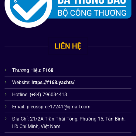
LIÊN HỆ
Thương Hiệu:
F168
Website:
https://f168.yachts/
Hotline: (+84) 796034413
Email:
pleusspree17241@gmail.com
Địa Chỉ: 21/2A Trần Thái Tông, Phường 15, Tân Bình,
Hồ Chí Minh, Việt Nam