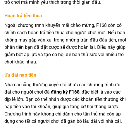
trò chơi mà mình yêu thích trong thời gian đầu.
Hoàn trả tiền thua
Ngoài chương trình khuyến mãi chào mừng, F168 còn có
chính sách hoàn trả tiền thua cho người chơi mới. Nếu bạn
không may gặp vận xui trong những trận đấu đầu tiên, một
phần tiền bạn đã đặt cược sẽ được hoàn lại. Điều này giúp
giảm bớt áp lực và tạo cơ hội để bạn thử sức với nhiều trò
chơi khác nhau.
Ưu đãi nạp tiền
Nhà cái cũng thường xuyên tổ chức các chương trình ưu
đãi cho người chơi đã
đăng ký F168
, đặc biệt là vào các
dịp lễ lớn. Bạn có thể nhận được các khoản tiền thưởng khi
nạp tiền vào tài khoản, giúp gia tăng cơ hội thắng cược.
Chương trình này không chỉ dành cho tân thủ mà còn áp
dụng cho tất cả người chơi đã gắn bó lâu dài với nhà cái.