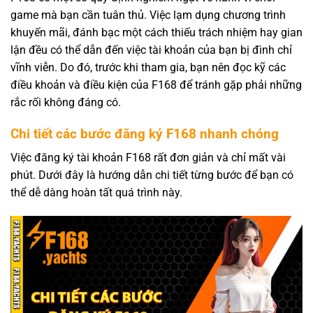
game mà bạn cần tuân thủ. Việc lạm dụng chương trình
khuyến mãi, đánh bạc một cách thiếu trách nhiệm hay gian
lận đều có thể dẫn đến việc tài khoản của bạn bị đình chỉ
vĩnh viễn. Do đó, trước khi tham gia, bạn nên đọc kỹ các
điều khoản và điều kiện của F168 để tránh gặp phải những
rắc rối không đáng có.
Chi tiết các bước đăng ký F168 nhanh chóng
Việc đăng ký tài khoản F168 rất đơn giản và chỉ mất vài
phút. Dưới đây là hướng dẫn chi tiết từng bước để bạn có
thể dễ dàng hoàn tất quá trình này.