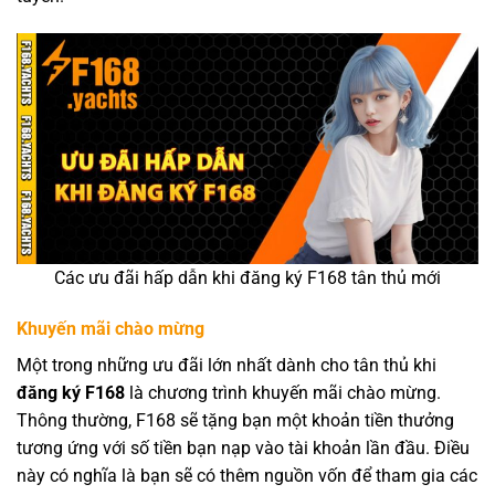
Các ưu đãi hấp dẫn khi đăng ký F168 tân thủ mới
Khuyến mãi chào mừng
Một trong những ưu đãi lớn nhất dành cho tân thủ khi
đăng ký F168
là chương trình khuyến mãi chào mừng.
Thông thường, F168 sẽ tặng bạn một khoản tiền thưởng
tương ứng với số tiền bạn nạp vào tài khoản lần đầu. Điều
này có nghĩa là bạn sẽ có thêm nguồn vốn để tham gia các