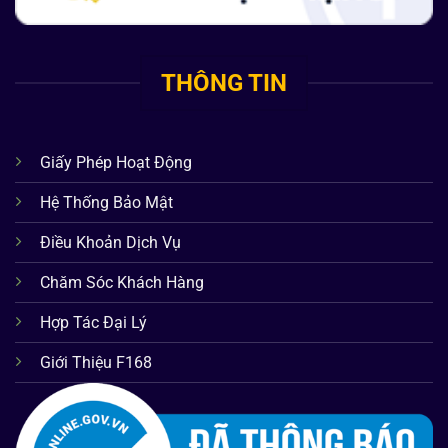
THÔNG TIN
Giấy Phép Hoạt Động
Hệ Thống Bảo Mật
Điều Khoản Dịch Vụ
Chăm Sóc Khách Hàng
Hợp Tác Đại Lý
Giới Thiệu F168